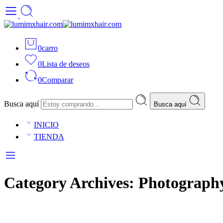
0
carro
0
Lista de deseos
0
Comparar
Busca aquí
Busca aquí
INICIO
TIENDA
Category Archives:
Photograph