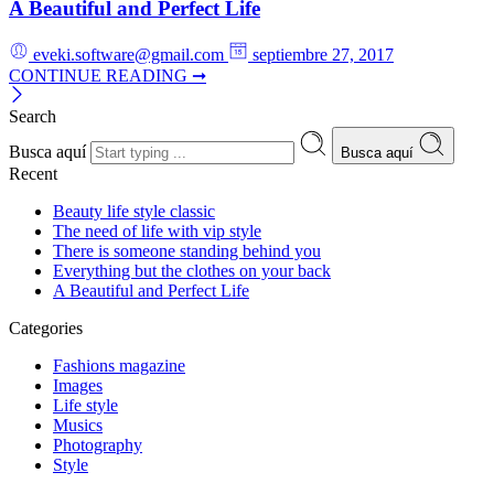
A Beautiful and Perfect Life
eveki.software@gmail.com
septiembre 27, 2017
CONTINUE READING ➞
Search
Busca aquí
Busca aquí
Recent
Beauty life style classic
The need of life with vip style
There is someone standing behind you
Everything but the clothes on your back
A Beautiful and Perfect Life
Categories
Fashions magazine
Images
Life style
Musics
Photography
Style